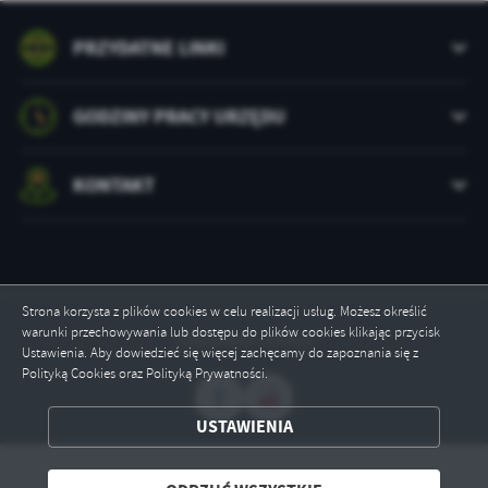
treści w postaci wiadomości, ofert, komunikatów mediów
społecznościowych.
PRZYDATNE LINKI
GODZINY PRACY URZĘDU
KONTAKT
Strona korzysta z plików cookies w celu realizacji usług. Możesz określić
warunki przechowywania lub dostępu do plików cookies klikając przycisk
Odwiedzin: 235923
Ustawienia. Aby dowiedzieć się więcej zachęcamy do zapoznania się z
Polityką Cookies oraz Polityką Prywatności.
USTAWIENIA
ZAPISZ WYBRANE
ODRZUĆ WSZYSTKIE