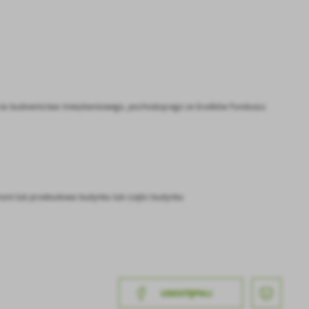
ia budownictwa mieszkaniowego, pochodzącego ze środków Funduszu
mont lub przebudowa budynku lub części budynku
a
kom
UDOSTĘPNIJ