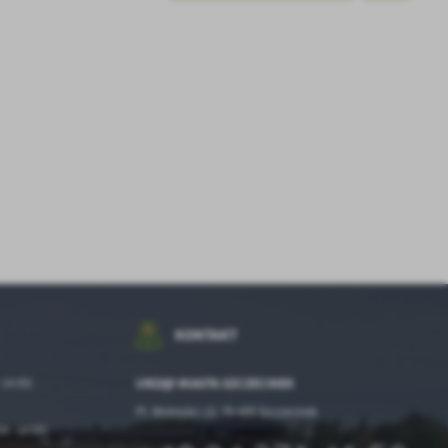
z
ci
.
a
KONTAKT
w
 14:00)
URZĄD MIASTA SZCZECINEK
Pl. Wolności 13, 78-400 Szczecinek
0 - 14:00)