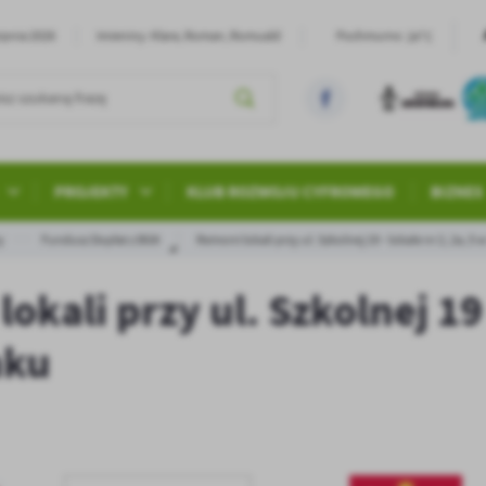
24°C
erpnia 2026
Imieniny: Klara, Roman, Romuald
Pochmurno
PROJEKTY
KLUB ROZWOJU CYFROWEGO
BIZNES
y
Fundusz Dopłat z BGK
Remont lokali przy ul. Szkolnej 19 - lokale nr 2, 2a, 5
okali przy ul. Szkolnej 19 
nku