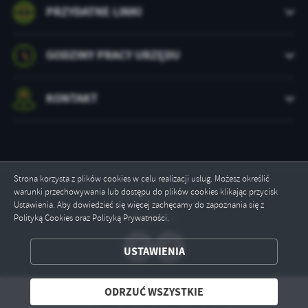
PRZYDATNE LINKI
GODZINY PRACY URZĘDU
KONTAKT
Strona korzysta z plików cookies w celu realizacji usług. Możesz określić
warunki przechowywania lub dostępu do plików cookies klikając przycisk
Odwiedzin: 237145
Ustawienia. Aby dowiedzieć się więcej zachęcamy do zapoznania się z
Online: 2
Polityką Cookies oraz Polityką Prywatności.
ZAPISZ WYBRANE
USTAWIENIA
ODRZUĆ WSZYSTKIE
ODRZUĆ WSZYSTKIE
Copyright by szczecinek.pl