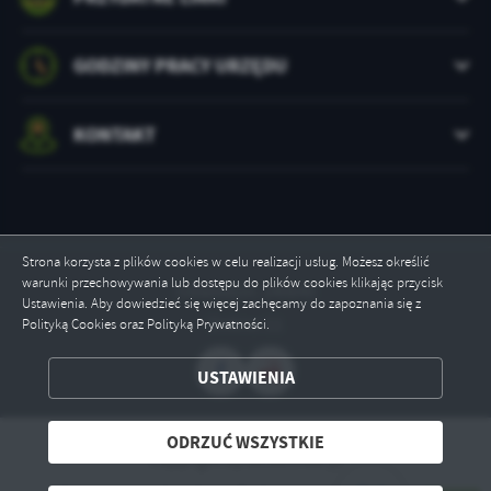
GODZINY PRACY URZĘDU
KONTAKT
Strona korzysta z plików cookies w celu realizacji usług. Możesz określić
warunki przechowywania lub dostępu do plików cookies klikając przycisk
Odwiedzin: 240640
Ustawienia. Aby dowiedzieć się więcej zachęcamy do zapoznania się z
Online: 11
Polityką Cookies oraz Polityką Prywatności.
ZAPISZ WYBRANE
USTAWIENIA
ODRZUĆ WSZYSTKIE
ODRZUĆ WSZYSTKIE
Copyright by szczecinek.pl
ZEZWÓL NA WSZYSTKIE