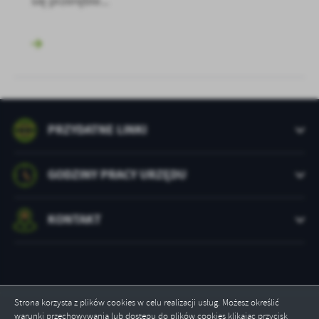
się przeręble...
PRZYDATNE LINKI
GODZINY PRACY URZĘDU
KONTAKT
Strona korzysta z plików cookies w celu realizacji usług. Możesz określić
warunki przechowywania lub dostępu do plików cookies klikając przycisk