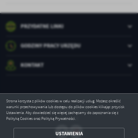
PRZYDATNE LINKI
GODZINY PRACY URZĘDU
KONTAKT
Strona korzysta z plików cookies w celu realizacji usług. Możesz określić
warunki przechowywania lub dostępu do plików cookies klikając przycisk
Odwiedzin: 240741
Ustawienia. Aby dowiedzieć się więcej zachęcamy do zapoznania się z
Online: 9
Polityką Cookies oraz Polityką Prywatności.
ZAPISZ WYBRANE
USTAWIENIA