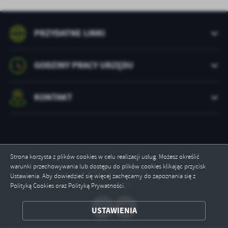
PRZYDATNE LINKI
GODZINY PRACY URZĘDU
KONTAKT
Strona korzysta z plików cookies w celu realizacji usług. Możesz określić
warunki przechowywania lub dostępu do plików cookies klikając przycisk
Odwiedzin: 236611
Ustawienia. Aby dowiedzieć się więcej zachęcamy do zapoznania się z
Online: 17
Polityką Cookies oraz Polityką Prywatności.
ZAPISZ WYBRANE
USTAWIENIA
ODRZUĆ WSZYSTKIE