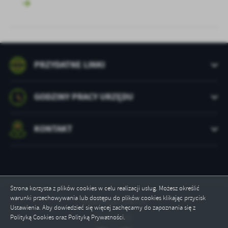
PRZYDATNE LINKI
GODZINY PRACY URZĘDU
KONTAKT
Strona korzysta z plików cookies w celu realizacji usług. Możesz określić
warunki przechowywania lub dostępu do plików cookies klikając przycisk
Odwiedzin: 236737
Ustawienia. Aby dowiedzieć się więcej zachęcamy do zapoznania się z
Online: 22
Polityką Cookies oraz Polityką Prywatności.