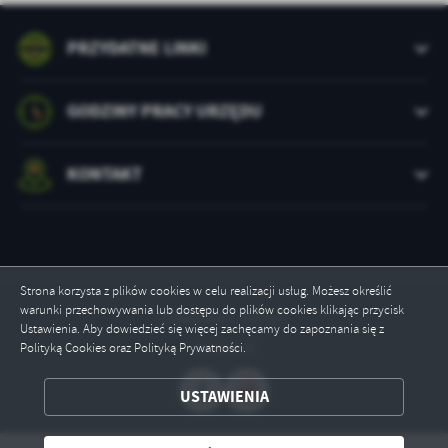
PRZYDATNE LINKI
GODZINY PRACY URZĘDU
KONTAKT
Strona korzysta z plików cookies w celu realizacji usług. Możesz określić
warunki przechowywania lub dostępu do plików cookies klikając przycisk
Odwiedzin: 237207
Ustawienia. Aby dowiedzieć się więcej zachęcamy do zapoznania się z
Online: 8
Polityką Cookies oraz Polityką Prywatności.
ZAPISZ WYBRANE
USTAWIENIA
ODRZUĆ WSZYSTKIE