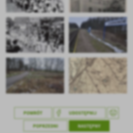
treści w postaci wiadomości, ofert, komunikatów mediów
społecznościowych.
POWRÓT
UDOSTĘPNIJ
POPRZEDNI
NASTĘPNY