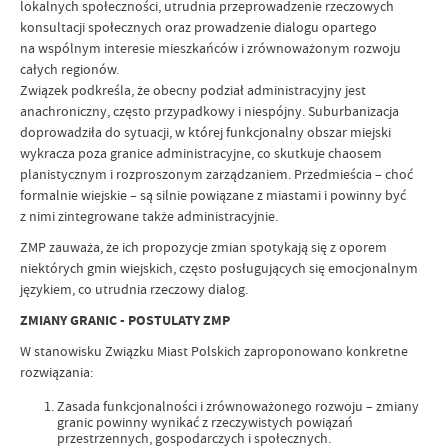
lokalnych społeczności, utrudnia przeprowadzenie rzeczowych
konsultacji społecznych oraz prowadzenie dialogu opartego
na wspólnym interesie mieszkańców i zrównoważonym rozwoju
całych regionów.
Związek podkreśla, że obecny podział administracyjny jest
anachroniczny, często przypadkowy i niespójny. Suburbanizacja
doprowadziła do sytuacji, w której funkcjonalny obszar miejski
wykracza poza granice administracyjne, co skutkuje chaosem
planistycznym i rozproszonym zarządzaniem. Przedmieścia – choć
formalnie wiejskie – są silnie powiązane z miastami i powinny być
z nimi zintegrowane także administracyjnie.
ZMP zauważa, że ich propozycje zmian spotykają się z oporem
niektórych gmin wiejskich, często posługujących się emocjonalnym
językiem, co utrudnia rzeczowy dialog.
ZMIANY GRANIC - POSTULATY ZMP
W stanowisku Związku Miast Polskich zaproponowano konkretne
rozwiązania:
Zasada funkcjonalności i zrównoważonego rozwoju – zmiany
granic powinny wynikać z rzeczywistych powiązań
przestrzennych, gospodarczych i społecznych.