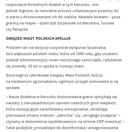
rozpoczęcia formalnych działań w tym kierunku. Jest
jednak logiczne, że naturalne procesy urbanizacyjne powinny iść
w parze z dostosowaniem ich do realiów. Niewiele bowiem – poza
granicą na mapie – dzieli dziś Szczecinek od Marcelina, Turowa
czy Parsęcka.
ZWIĄZEK MIAST POLSKICH APELUJE
Problem ten nie dotyczy oczywiście wyłącznie Szczecinka,
lecz większości polskich miast, które od 1990 roku, gdy ustalano
podział administracyjny nowo tworzonego samorządu, radykalnie
się zmieniły. 35 lat to epoka w rozwoju miast.
Dostrzegli to członkowie Związku Miast Polskich, którzy
na niedawnym zgromadzeniu ogólnym przyjęli stanowisko w tej
sprawie:
– Nasze działania w kierunku dostosowania granic spotykają się
niestety z nieuzasadnionym oporem niektórych gmin wiejskich,
które stosują język nacechowany emocjonalnie, określając
planowane zmiany mianem „zaborów” czy „wrogiego przejęcia” –
czytamy w dokumencie opublikowanym na stronie ZMP miasta.pl. –
Takie podejście, prowadzące do dezinformacji i antagonizowania