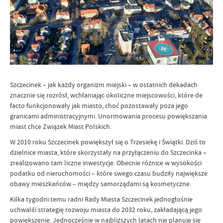
Szczecinek – jak każdy organizm miejski – w ostatnich dekadach
znacznie się rozrósł, wchłaniając okoliczne miejscowości, które de
facto funkcjonowały jak miasto, choć pozostawały poza jego
granicami administracyjnymi. Unormowania procesu powiększania
miast chce Związek Miast Polskich.
W 2010 roku Szczecinek powiększył się o Trzesiekę i Świątki. Dziś to
dzielnice miasta, które skorzystały na przyłączeniu do Szczecinka –
zrealizowano tam liczne inwestycje. Obecnie różnice w wysokości
podatku od nieruchomości – które swego czasu budziły największe
obawy mieszkańców – między samorządami są kosmetyczne.
Kilka tygodni temu radni Rady Miasta Szczecinek jednogłośnie
uchwalili strategię rozwoju miasta do 2032 roku, zakładającą jego
powiększenie. Jednocześnie w najbliższych latach nie planuje się