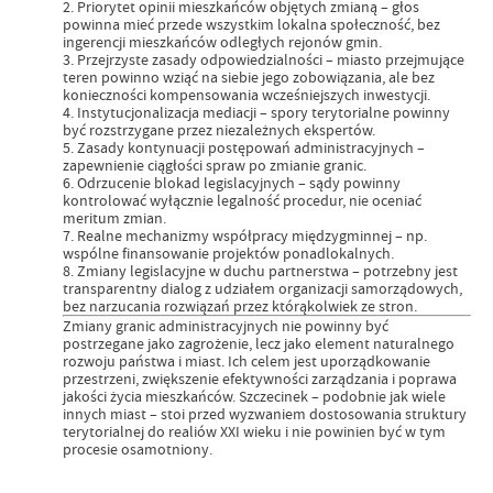
2. Priorytet opinii mieszkańców objętych zmianą – głos
powinna mieć przede wszystkim lokalna społeczność, bez
ingerencji mieszkańców odległych rejonów gmin.
3. Przejrzyste zasady odpowiedzialności – miasto przejmujące
teren powinno wziąć na siebie jego zobowiązania, ale bez
konieczności kompensowania wcześniejszych inwestycji.
4. Instytucjonalizacja mediacji – spory terytorialne powinny
być rozstrzygane przez niezależnych ekspertów.
5. Zasady kontynuacji postępowań administracyjnych –
zapewnienie ciągłości spraw po zmianie granic.
6. Odrzucenie blokad legislacyjnych – sądy powinny
kontrolować wyłącznie legalność procedur, nie oceniać
meritum zmian.
7. Realne mechanizmy współpracy międzygminnej – np.
wspólne finansowanie projektów ponadlokalnych.
8. Zmiany legislacyjne w duchu partnerstwa – potrzebny jest
transparentny dialog z udziałem organizacji samorządowych,
bez narzucania rozwiązań przez którąkolwiek ze stron.
Zmiany granic administracyjnych nie powinny być
postrzegane jako zagrożenie, lecz jako element naturalnego
rozwoju państwa i miast. Ich celem jest uporządkowanie
przestrzeni, zwiększenie efektywności zarządzania i poprawa
jakości życia mieszkańców. Szczecinek – podobnie jak wiele
innych miast – stoi przed wyzwaniem dostosowania struktury
terytorialnej do realiów XXI wieku i nie powinien być w tym
procesie osamotniony.