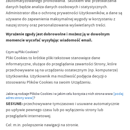
zautomatyzowanego profilowania. Skutkiem ww. przetwarzania
danych będzie analiza danych osobowych i statystycznych.
Administrator dba o ochronę prywatności Użytkowników, a dane są
używane do zapewnienia maksymalnej wygody w korzystaniu z
naszej strony oraz personalizowania wyświetlanych treści.
Wyrażenie zgody jest dobrowolne i możesz ją w dowolnym
momencie wycofać wysyłając wiadomość email.
Czym są Pliki Cookies?
Pliki Cookies to krótkie pliki tekstowe stanowiące dane
informatyczne, służące do przeglądania zawartości Strony, które
przechowywane są na urządzeniu ostatecznym (np. komputerze)
Użytkownika. Użytkownik ma możliwość podjęcia decyzji o
stosowaniu Plików Cookies na swoim Urządzeniu.
Jakie są rodzaje Plików Cookies i w jakim celu korzysta z nich strona www
[podaj
adres strony www]
?
SESYJNE:
przechowywane tymczasowo i usuwane automatycznie
po upływie pewnego czasu lub po wyłączeniu strony lub
przeglądarki internetowej.
Cel: m.in. polepszenie nawigacji na stronie.