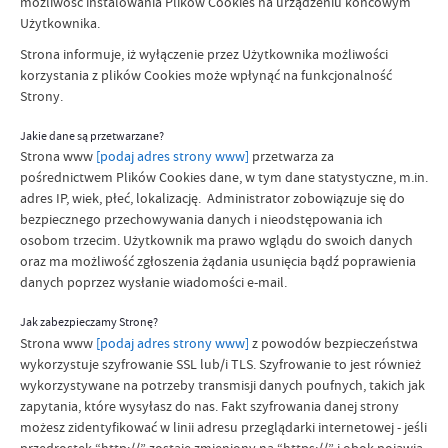
możliwość instalowania Plików Cookies na urządzeniu końcowym
Użytkownika.
Strona informuje, iż wyłączenie przez Użytkownika możliwości
korzystania z plików Cookies może wpłynąć na funkcjonalność
Strony.
Jakie dane są przetwarzane?
Strona www
[podaj adres strony www]
przetwarza za
pośrednictwem Plików Cookies dane, w tym dane statystyczne, m.in.
adres IP, wiek, płeć, lokalizację. Administrator zobowiązuje się do
bezpiecznego przechowywania danych i nieodstępowania ich
osobom trzecim. Użytkownik ma prawo wglądu do swoich danych
oraz ma możliwość zgłoszenia żądania usunięcia bądź poprawienia
danych poprzez wysłanie wiadomości e-mail.
Jak zabezpieczamy Stronę?
Strona www
[podaj adres strony www]
z powodów bezpieczeństwa
wykorzystuje szyfrowanie SSL lub/i TLS. Szyfrowanie to jest również
wykorzystywane na potrzeby transmisji danych poufnych, takich jak
zapytania, które wysyłasz do nas. Fakt szyfrowania danej strony
możesz zidentyfikować w linii adresu przeglądarki internetowej - jeśli
przedrostek “http://” zostaje zmieniony na “https://” i obok pojawia