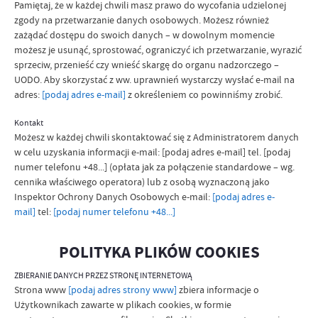
Pamiętaj, że w każdej chwili masz prawo do wycofania udzielonej
zgody na przetwarzanie danych osobowych. Możesz również
zażądać dostępu do swoich danych – w dowolnym momencie
możesz je usunąć, sprostować, ograniczyć ich przetwarzanie, wyrazić
sprzeciw, przenieść czy wnieść skargę do organu nadzorczego –
UODO. Aby skorzystać z ww. uprawnień wystarczy wysłać e-mail na
adres:
[podaj adres e-mail]
z określeniem co powinniśmy zrobić.
Kontakt
Możesz w każdej chwili skontaktować się z Administratorem danych
w celu uzyskania informacji e-mail: [podaj adres e-mail] tel. [podaj
numer telefonu +48...] (opłata jak za połączenie standardowe – wg.
cennika właściwego operatora) lub z osobą wyznaczoną jako
Inspektor Ochrony Danych Osobowych e-mail:
[podaj adres e-
mail]
tel:
[podaj numer telefonu +48...]
POLITYKA PLIKÓW COOKIES
ZBIERANIE DANYCH PRZEZ STRONĘ INTERNETOWĄ
Strona www
[podaj adres strony www]
zbiera informacje o
Użytkownikach zawarte w plikach cookies, w formie