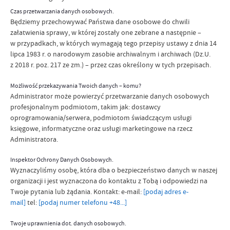
Czas przetwarzania danych osobowych.
Będziemy przechowywać Państwa dane osobowe do chwili
załatwienia sprawy, w której zostały one zebrane a następnie –
w przypadkach, w których wymagają tego przepisy ustawy z dnia 14
lipca 1983 r. o narodowym zasobie archiwalnym i archiwach (Dz.U.
z 2018 r. poz. 217 ze zm.) – przez czas określony w tych przepisach.
Możliwość przekazywania Twoich danych – komu?
Administrator może powierzyć przetwarzanie danych osobowych
profesjonalnym podmiotom, takim jak: dostawcy
oprogramowania/serwera, podmiotom świadczącym usługi
księgowe, informatyczne oraz usługi marketingowe na rzecz
Administratora.
Inspektor Ochrony Danych Osobowych.
Wyznaczyliśmy osobę, która dba o bezpieczeństwo danych w naszej
organizacji i jest wyznaczona do kontaktu z Tobą i odpowiedzi na
Twoje pytania lub żądania. Kontakt: e-mail:
[podaj adres e-
mail]
tel:
[podaj numer telefonu +48...]
Twoje uprawnienia dot. danych osobowych.