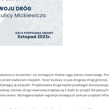
kiewicza w Szczecinku” po istniejącym śladzie ciągu pieszo-rowerowego. Po
iec przed stadionem miejskim. Teren budowy to pas drogowy drogi gminnej -
ielający ją od jezdni. Projektowana droga będzie przebiegać dostosowując s
udowy odcinku drogi rowerowej znajduje się 5 dojść do przejść dla pieszych
enia terenu. Wymagana będzie regulacja istniejących pokryw urządzeń infra