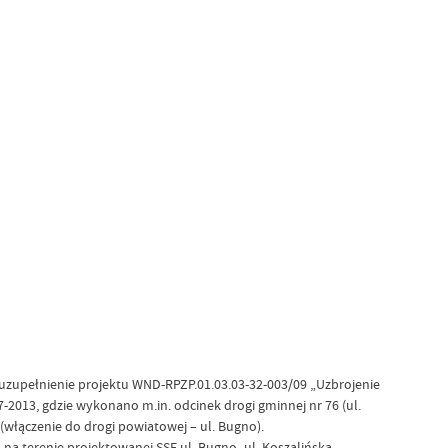
i uzupełnienie projektu WND-RPZP.01.03.03-32-003/09 „Uzbrojenie
2013, gdzie wykonano m.in. odcinek drogi gminnej nr 76 (ul.
 (włączenie do drogi powiatowej – ul. Bugno).
na terenie projektowanej SSE ul. Bugno- ul. Koszalińska