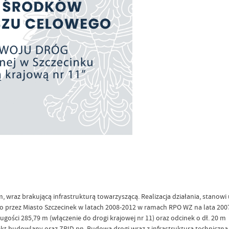
, wraz brakującą infrastrukturą towarzyszącą. Realizacja działania, stanow
o przez Miasto Szczecinek w latach 2008-2012 w ramach RPO WZ na lata 2007-
gości 285,79 m (włączenie do drogi krajowej nr 11) oraz odcinek o dł. 20 m
t budowlany oraz ZRID pn. Budowa drogi wraz z infrastrukturą techniczną, 