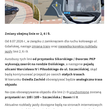
Zmiany obejmą linie nr 2, 6 i 9.
Od 8.07.2026 r., w związku z zamknięciem dla ruchu kołowego ul.
Gdańskiej, nastąpi
zmiana trasy
oraz
niewielka korekta rozkładu
jazdy
linii 2, 6 i 9.
Autobusy tych linii
od przystanku Sikorskiego / Dworzec PKP
wykonają zawrót na rondzie Osińskiego
, a następnie
pojadą
ulicami Warcisława IV i Piłsudskiego do ul. Szczecińskiej
, skąd
będą kontynuować przejazd po swoich
stałych trasach
.
W kierunku
Osiedla Zachód
obowiązywać będzie
analogiczna trasa
objazdu
.
Na czas obowiązywania objazdu dla linii 2 i 9
uruchomione
zostaną
przystanki nr: 108 i 109 – Szczecińska / Basen I i II
.
Aktualne rozkłady jazdy dostępne będą na stronach internetowych: