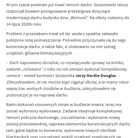
W tym czasie powinien już trwać remont dachu. Szczecinecki ratusz
rozpoczął bowiem postępowanie przetargowe dotyczące
modernizacji dachu budynku kina „Wolność”. Na oferty czekamy do
14 lipca 20206 roku.
Problem z przeciekami trwał od lat, woda z opadów zalewała
położone niżej pomieszczenia. Pośrednio przyczyniała się do tego
konstrukcja dachu, a także fakt, iż ulokowano na nim szereg
urządzeń, głównie klimatyzacyjnych.
– Dach naprawiano doraźnie, co rozwiązywało sprawę na krótko,
zadanie „rolowano” z roku na rok zamiast wykonać kompleksowy
remont –
mówił burmistrz Szczecinka
Jerzy Hardie-Douglas
.
–
Zdecydowałem, że nie można tego ciągnąć dłużej, a że mamy nieco
więcej tzw. wolnych środków w budżecie, zdecydowałem się
przeznaczyć je na naprawę dachu.
Radni dokonali stosownych zmian w budżecie miasta, teraz ma
zostać wyłoniony wykonawca. Zadanie obejmuje kompleksowy
remont pokrycia dachowego, uszczelnienie i wykonanie nowej
izolacji przeciwwodnej, naprawa elementów konstrukcyjnych dachu
tam, gdzie będzie to konieczne, wykonanie nowych obróbek
blacharskich oraz uszczelnień wokół urządzeń znajdujących się