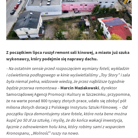
Z początkiem lipca ruszył remont sali kinowej, a miasto już szuka
wykonawcy, który podejmie się naprawy dachu.
- Na ostatnim sensie przed rozpoczęciem wymiany foteli, wykładzin
i oświetlenia podłogowego w kinie wyświetlaliśmy „Toy Story” i sala
była niemal pełna, widzowie wiedzą, że przez najbliższe tygodnie
będzie przerwa remontowa –
Marcin Maziakowski
, dyrektor
Samorządowej Agencji Promocji i Kultury w Szczecinku, przypomina,
że na warte ponad 800 tysięcy złotych prace, udało się zdobyć pół
miliona złotych dotacji z Polskiego Instytutu Sztuki Filmowej.
– Od
początku lipca demontujemy stare fotele, które nota bene można
kupić po 50 zł za sztukę, i myślę, że do końca wakacji inwestycja,
łącznie z odnowieniem holu kina, który robimy sami z wsparciem
Kronospanu, „Wolność” ruszy na nowo.