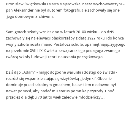
Bronisław Świątkowski i Marta Majerowska, nasza wychowawczyni –
pan Aleksander nie był autorem fotografii, ale zachowały się one
jego domowym archiwum.
Sam gmach szkoły wzniesiono w latach 20. XX wieku – do dziś
zachowały się na elewacji płaskorzeźby z datą 1927 roku i do końca
wojny szkoła nosiła miano Pestalozzischule, upamiętniając żyjącego
na przełomie XVIII i XIX wieku szwajcarskiego pedagoga zwanego
twórcą szkoły ludowej i teorii nauczania początkowego.
Dziś dąb „Adam” - mając dogodne warunki i dostęp do światła -
rozrósł się wspaniale stając się wizytówką „jedynki”. Obecnie
dominuje przed szkolnym gmachem, ba całkiem niedawno był
nawet pomysł, aby nadać mu status pomnika przyrody. Choć
przecież dla dębu 70 lat to wiek zaledwie młodzieńczy…