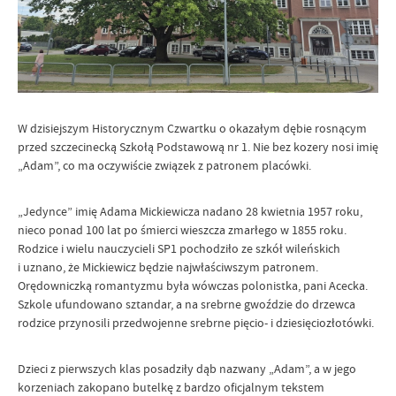
W dzisiejszym Historycznym Czwartku o okazałym dębie rosnącym
przed szczecinecką Szkołą Podstawową nr 1. Nie bez kozery nosi imię
„Adam”, co ma oczywiście związek z patronem placówki.
„Jedynce” imię Adama Mickiewicza nadano 28 kwietnia 1957 roku,
nieco ponad 100 lat po śmierci wieszcza zmarłego w 1855 roku.
Rodzice i wielu nauczycieli SP1 pochodziło ze szkół wileńskich
i uznano, że Mickiewicz będzie najwłaściwszym patronem.
Orędowniczką romantyzmu była wówczas polonistka, pani Acecka.
Szkole ufundowano sztandar, a na srebrne gwoździe do drzewca
rodzice przynosili przedwojenne srebrne pięcio- i dziesięciozłotówki.
Dzieci z pierwszych klas posadziły dąb nazwany „Adam”, a w jego
korzeniach zakopano butelkę z bardzo oficjalnym tekstem