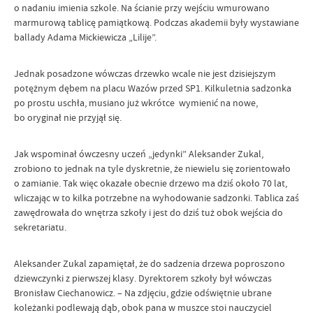
o nadaniu imienia szkole. Na ścianie przy wejściu wmurowano
marmurową tablicę pamiątkową. Podczas akademii były wystawiane
ballady Adama Mickiewicza „Lilije”.
Jednak posadzone wówczas drzewko wcale nie jest dzisiejszym
potężnym dębem na placu Wazów przed SP1. Kilkuletnia sadzonka
po prostu uschła, musiano już wkrótce wymienić na nowe,
bo oryginał nie przyjął się.
Jak wspominał ówczesny uczeń „jedynki” Aleksander Zukal,
zrobiono to jednak na tyle dyskretnie, że niewielu się zorientowało
o zamianie. Tak więc okazałe obecnie drzewo ma dziś około 70 lat,
wliczając w to kilka potrzebne na wyhodowanie sadzonki. Tablica zaś
zawędrowała do wnętrza szkoły i jest do dziś tuż obok wejścia do
sekretariatu.
Aleksander Zukal zapamiętał, że do sadzenia drzewa poproszono
dziewczynki z pierwszej klasy. Dyrektorem szkoły był wówczas
Bronisław Ciechanowicz. – Na zdjęciu, gdzie odświętnie ubrane
koleżanki podlewają dąb, obok pana w muszce stoi nauczyciel